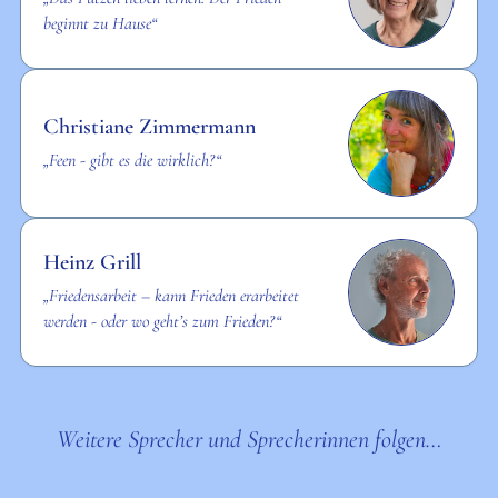
beginnt zu Hause“
Christiane Zimmermann
„Feen - gibt es die wirklich?“
Heinz Grill
„Friedensarbeit – kann Frieden erarbeitet
werden - oder wo geht’s zum Frieden?“
Weitere Sprecher und Sprecherinnen folgen…