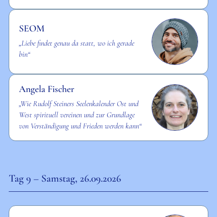
SEOM
„Liebe findet genau da statt, wo ich gerade
bin“
Angela Fischer
„Wie Rudolf Steiners Seelenkalender Ost und
West spirituell vereinen und zur Grundlage
von Verständigung und Frieden werden kann“
Tag 9 – Samstag, 26.09.2026